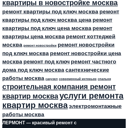
квартиры в новостройке москва
ремонт квартиры под ключ москва
ремонт
квартиры под ключ москва цена
ремонт
квартиры под ключ цена москва
ремонт
квартиры цена москва
ремонт коттеджей
москва
ремонт новостройки
ремонт новостройки
под ключ москва
ремонт новостройки цена
москва
ремонт под ключ
ремонт частного
дома под ключ москва
сантехнические
работы москва
санузел
современный интерьер
спальня
строительная компания ремонт
услуги ремонта
квартир москва
квартир москва
электромонтажные
работы москва
ЛЕРМОНТ — красивый ремонт с