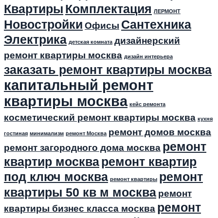
Квартиры
Комплектация
ЛЕРМОНТ
Новостройки
Сантехника
Офисы
Электрика
дизайнерский
детская комната
ремонт квартиры москва
дизайн интерьера
заказать ремонт квартиры москва
капитальный ремонт
квартиры москва
кейс ремонта
косметический ремонт квартиры москва
кухня
ремонт домов москва
гостиная
минимализм
ремонт Москва
ремонт
ремонт загородного дома москва
квартир москва
ремонт квартир
под ключ москва
ремонт
ремонт квартиры
квартиры 50 кв м москва
ремонт
ремонт
квартиры бизнес класса москва